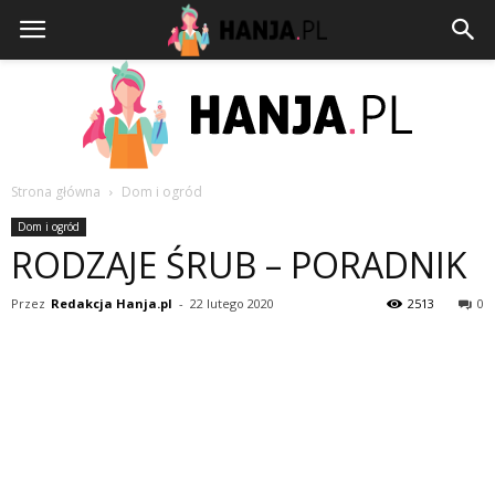
Strona główna
Dom i ogród
HANJA.PL
Dom i ogród
RODZAJE ŚRUB – PORADNIK
Przez
Redakcja Hanja.pl
-
22 lutego 2020
2513
0