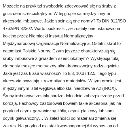
Możecie na przykład swobodnie zdecydować się na śruby z
gniazdem sześciokątnym. W tej grupie są między innymi
akcesoria imbusowe. Jakie spełniają one normy? To DIN 912/ISO
4762/PN 82302. Warto podkreślić, że zostały one ustanowiona
kolejno przez Niemiecki Instytut Normalizacyjny i
Międzynarodową Organizację Normalizacyjną. Ostatni skrót to
natomiast Polskie Normy. Czym jeszcze charakteryzują się
śruby imbusowe z gniazdem sześciokątnym? Występują tutaj
elementy mające metryczny albo drobnozwojny rodzaj gwintu.
Jaka jest zaś klasa własności? To 8.8, 10.9 i 12.9. Tego typu
akcesoria powstają z rozmaitych materiałów. W tym gronie jest
między innymi stal węglowa albo stal nierdzewna A2 (INOX).
Śruby imbusowe zostały bardzo dokładnie zabezpieczone przed
korozją. Fachowcy zastosowali bowiem takie akcesoria, jak na
przykład ocynk galwaniczny żółty, ocynk płatkowy lub sam
ocynk galwaniczny… W zależności od materiału zmienia się
zakres. Na przykład dla stali kwasoodpornej A4 wynosi on od