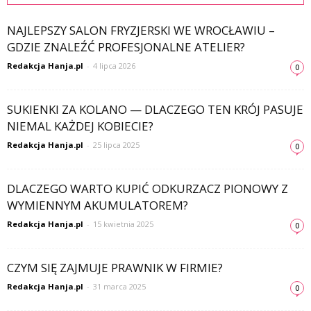
NAJLEPSZY SALON FRYZJERSKI WE WROCŁAWIU –
GDZIE ZNALEŹĆ PROFESJONALNE ATELIER?
Redakcja Hanja.pl
-
4 lipca 2026
0
SUKIENKI ZA KOLANO — DLACZEGO TEN KRÓJ PASUJE
NIEMAL KAŻDEJ KOBIECIE?
Redakcja Hanja.pl
-
25 lipca 2025
0
DLACZEGO WARTO KUPIĆ ODKURZACZ PIONOWY Z
WYMIENNYM AKUMULATOREM?
Redakcja Hanja.pl
-
15 kwietnia 2025
0
CZYM SIĘ ZAJMUJE PRAWNIK W FIRMIE?
Redakcja Hanja.pl
-
31 marca 2025
0