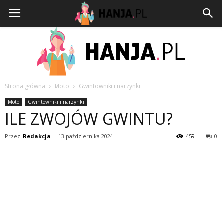
Strona główna
Moto
Gwintowniki i narzynki
HANJA.PL
Moto
Gwintowniki i narzynki
ILE ZWOJÓW GWINTU?
Przez
Redakcja
-
13 października 2024
459
0