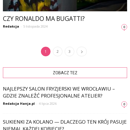
CZY RONALDO MA BUGATTI?
Redakcja
-
5 listopada 2024
0
1
2
3
ZOBACZ TEŻ
NAJLEPSZY SALON FRYZJERSKI WE WROCŁAWIU –
GDZIE ZNALEŹĆ PROFESJONALNE ATELIER?
Redakcja Hanja.pl
-
4 lipca 2026
0
SUKIENKI ZA KOLANO — DLACZEGO TEN KRÓJ PASUJE
NIEMAL KAŻDEJ KOBIECIE?