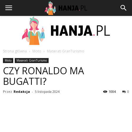
Strona główna
Moto
Maserati GranTurismo
HANJA.PL
Moto
Maserati GranTurismo
CZY RONALDO MA
BUGATTI?
Przez
Redakcja
-
5 listopada 2024
1004
0