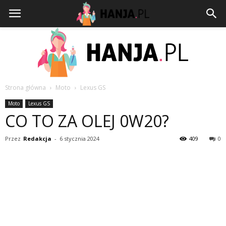
Strona główna
Moto
Lexus GS
HANJA.PL
Moto
Lexus GS
CO TO ZA OLEJ 0W20?
Przez
Redakcja
-
6 stycznia 2024
409
0