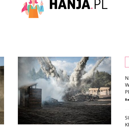
HANJA.PL
N
W
P
Re
S
K