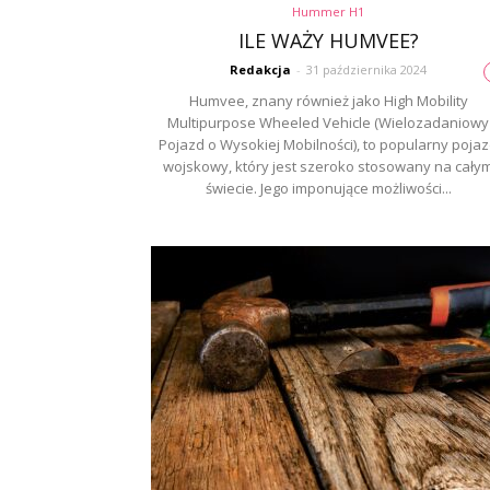
Hummer H1
ILE WAŻY HUMVEE?
Redakcja
-
31 października 2024
Humvee, znany również jako High Mobility
Multipurpose Wheeled Vehicle (Wielozadaniowy
Pojazd o Wysokiej Mobilności), to popularny poja
wojskowy, który jest szeroko stosowany na cały
świecie. Jego imponujące możliwości...