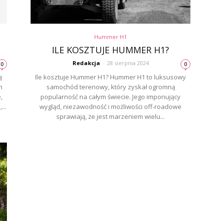
Hummer H1
ILE KOSZTUJE HUMMER H1?
Redakcja
-
28 sierpnia 2024
0
0
ą
Ile kosztuje Hummer H1? Hummer H1 to luksusowy
m
samochód terenowy, który zyskał ogromną
,
popularność na całym świecie. Jego imponujący
...
wygląd, niezawodność i możliwości off-roadowe
sprawiają, że jest marzeniem wielu...