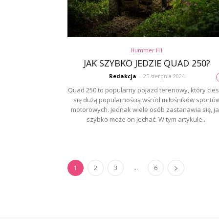
Hummer H1
JAK SZYBKO JEDZIE QUAD 250?
Redakcja
-
25 sierpnia 2024
Quad 250 to popularny pojazd terenowy, który cie
się dużą popularnością wśród miłośników sportó
motorowych. Jednak wiele osób zastanawia się, j
szybko może on jechać. W tym artykule...
...
1
2
3
6