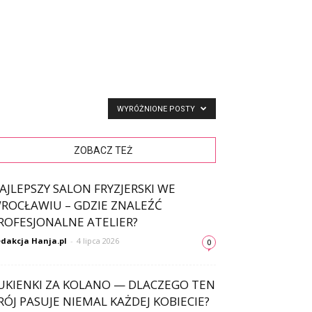
WYRÓŻNIONE POSTY
ZOBACZ TEŻ
AJLEPSZY SALON FRYZJERSKI WE
ROCŁAWIU – GDZIE ZNALEŹĆ
ROFESJONALNE ATELIER?
dakcja Hanja.pl
-
4 lipca 2026
0
UKIENKI ZA KOLANO — DLACZEGO TEN
RÓJ PASUJE NIEMAL KAŻDEJ KOBIECIE?