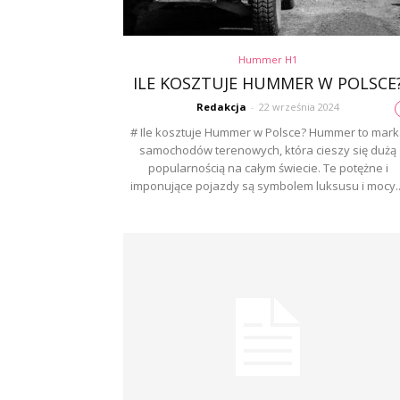
Hummer H1
ILE KOSZTUJE HUMMER W POLSCE
Redakcja
-
22 września 2024
# Ile kosztuje Hummer w Polsce? Hummer to mark
samochodów terenowych, która cieszy się dużą
popularnością na całym świecie. Te potężne i
imponujące pojazdy są symbolem luksusu i mocy..