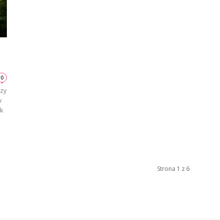
0
szy
w
ak
Strona 1 z 6