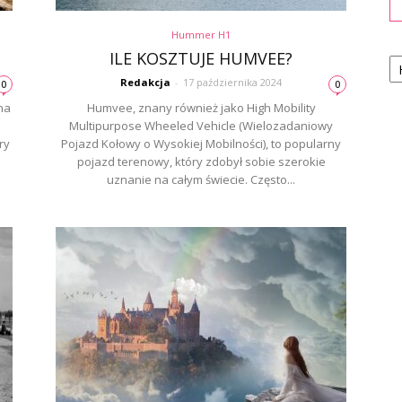
Hummer H1
Ka
ILE KOSZTUJE HUMVEE?
Redakcja
-
17 października 2024
0
0
na
Humvee, znany również jako High Mobility
Multipurpose Wheeled Vehicle (Wielozadaniowy
ry
Pojazd Kołowy o Wysokiej Mobilności), to popularny
pojazd terenowy, który zdobył sobie szerokie
uznanie na całym świecie. Często...