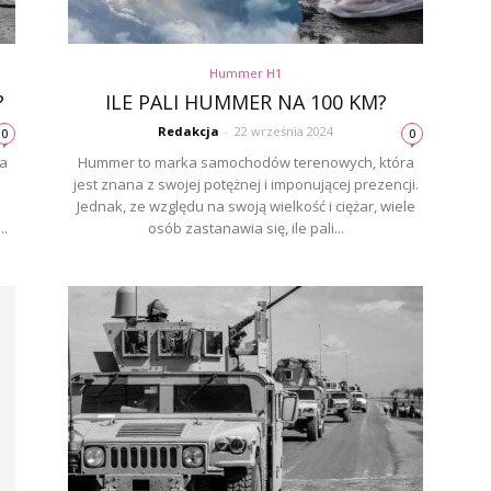
Hummer H1
?
ILE PALI HUMMER NA 100 KM?
Redakcja
-
22 września 2024
0
0
a
Hummer to marka samochodów terenowych, która
jest znana z swojej potężnej i imponującej prezencji.
Jednak, ze względu na swoją wielkość i ciężar, wiele
..
osób zastanawia się, ile pali...