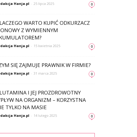
dakcja Hanja.pl
-
25 lipca 2025
0
LACZEGO WARTO KUPIĆ ODKURZACZ
IONOWY Z WYMIENNYM
KUMULATOREM?
dakcja Hanja.pl
-
15 kwietnia 2025
0
ZYM SIĘ ZAJMUJE PRAWNIK W FIRMIE?
dakcja Hanja.pl
-
31 marca 2025
0
LUTAMINA I JEJ PROZDROWOTNY
PŁYW NA ORGANIZM – KORZYSTNA
IE TYLKO NA MASIE
dakcja Hanja.pl
-
14 lutego 2025
0