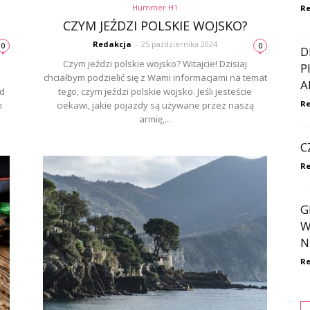
Hummer H1
Re
CZYM JEŹDZI POLSKIE WOJSKO?
Redakcja
-
25 października 2024
0
0
D
Czym jeździ polskie wojsko? Witajcie! Dzisiaj
P
chciałbym podzielić się z Wami informacjami na temat
A
zd
tego, czym jeździ polskie wojsko. Jeśli jesteście
Re
m
ciekawi, jakie pojazdy są używane przez naszą
armię,...
C
Re
G
W
N
Re