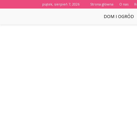
piątek, sierpień 7, 2026
Strona główna
O nas
R
DOM I OGRÓD