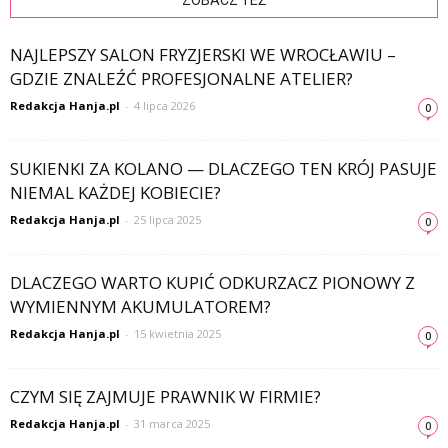
NAJLEPSZY SALON FRYZJERSKI WE WROCŁAWIU –
GDZIE ZNALEŹĆ PROFESJONALNE ATELIER?
Redakcja Hanja.pl
-
4 lipca 2026
0
SUKIENKI ZA KOLANO — DLACZEGO TEN KRÓJ PASUJE
NIEMAL KAŻDEJ KOBIECIE?
Redakcja Hanja.pl
-
25 lipca 2025
0
DLACZEGO WARTO KUPIĆ ODKURZACZ PIONOWY Z
WYMIENNYM AKUMULATOREM?
Redakcja Hanja.pl
-
15 kwietnia 2025
0
CZYM SIĘ ZAJMUJE PRAWNIK W FIRMIE?
Redakcja Hanja.pl
-
31 marca 2025
0