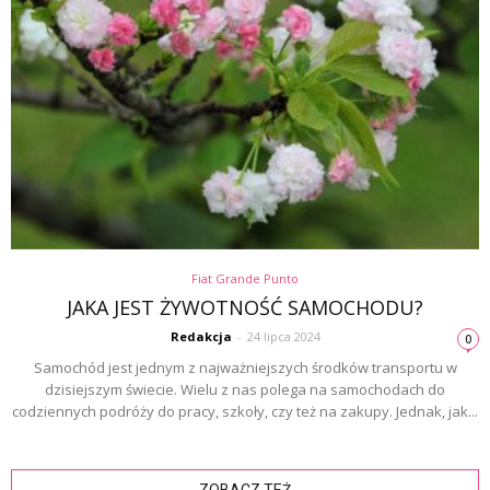
Fiat Grande Punto
JAKA JEST ŻYWOTNOŚĆ SAMOCHODU?
Redakcja
-
24 lipca 2024
0
Samochód jest jednym z najważniejszych środków transportu w
dzisiejszym świecie. Wielu z nas polega na samochodach do
codziennych podróży do pracy, szkoły, czy też na zakupy. Jednak, jak...
ZOBACZ TEŻ