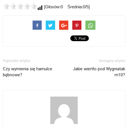
[Głosów:0 Średnia:0/5]
Poprzedni artykuł
Następny artykuł
Czy wymienia się hamulce
Jakie wiertło pod Wygniatak
bębnowe?
m10?