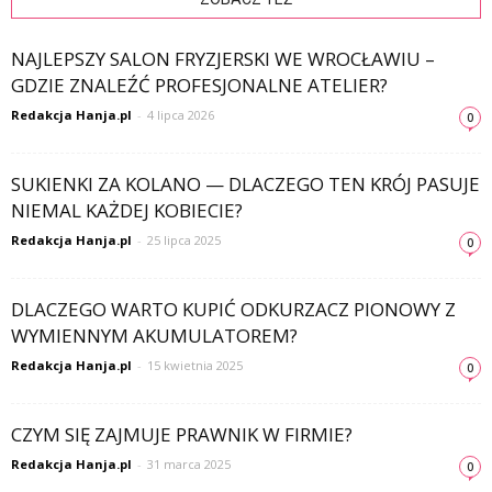
NAJLEPSZY SALON FRYZJERSKI WE WROCŁAWIU –
GDZIE ZNALEŹĆ PROFESJONALNE ATELIER?
Redakcja Hanja.pl
-
4 lipca 2026
0
SUKIENKI ZA KOLANO — DLACZEGO TEN KRÓJ PASUJE
NIEMAL KAŻDEJ KOBIECIE?
Redakcja Hanja.pl
-
25 lipca 2025
0
DLACZEGO WARTO KUPIĆ ODKURZACZ PIONOWY Z
WYMIENNYM AKUMULATOREM?
Redakcja Hanja.pl
-
15 kwietnia 2025
0
CZYM SIĘ ZAJMUJE PRAWNIK W FIRMIE?
Redakcja Hanja.pl
-
31 marca 2025
0