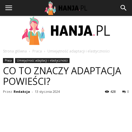
Strona główna
Praca
Umiejętność adaptacji i elastyczności
HANJA.PL
Praca
Umiejętność adaptacji i elastyczności
CO TO ZNACZY ADAPTACJA
POWIEŚCI?
Przez
Redakcja
-
13 stycznia 2024
428
0