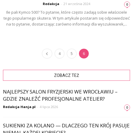
Redakcja
-
21 września 2024
0
Ile pali Kymco 500? To pytanie, które często zadają sobie właściciele
tego popularnego skutera. W tym artykule postaram się odpowiedzieć
na to pytanie, dostarczając zarówno informacji dla wyszukiwarek,...
4
5
6
ZOBACZ TEŻ
NAJLEPSZY SALON FRYZJERSKI WE WROCŁAWIU –
GDZIE ZNALEŹĆ PROFESJONALNE ATELIER?
Redakcja Hanja.pl
-
4 lipca 2026
0
SUKIENKI ZA KOLANO — DLACZEGO TEN KRÓJ PASUJE
NIEMAL KAŻDEJ KOBIECIE?