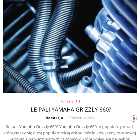
Hummer H1
ILE PALI YAMAHA GRIZZLY 660?
Redakcja
-
26 kwietnia 2024
0
Ile pali Yamaha Grizzly 660? Yamaha Grizzly 660 to popularny quad,
który cieszy się dużą popularnością wśród miłośników jazdy terenowej.
Jednym z najważniejszych czynników, które wpływają na wybór