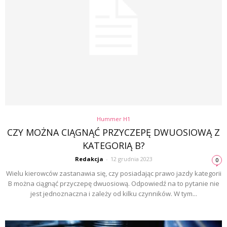
Hummer H1
CZY MOŻNA CIĄGNĄĆ PRZYCZEPĘ DWUOSIOWĄ Z
KATEGORIĄ B?
Redakcja
-
12 grudnia 2023
0
Wielu kierowców zastanawia się, czy posiadając prawo jazdy kategorii
B można ciągnąć przyczepę dwuosiową. Odpowiedź na to pytanie nie
jest jednoznaczna i zależy od kilku czynników. W tym...