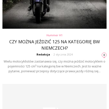
Hummer H1
CZY MOŻNA JEŹDZIĆ 125 NA KATEGORIĘ BW
NIEMCZECH?
Redakcja
-
2 stycznia 2024
0
Wielu motocyklistów zastanawia się, czy można jeździć motocyklem o
pojemności 125 cm³ na kategorię bw w Niemczech. Jest to ważne
pytanie, ponieważ przepisy dotyczące prawa jazdy różnią się...